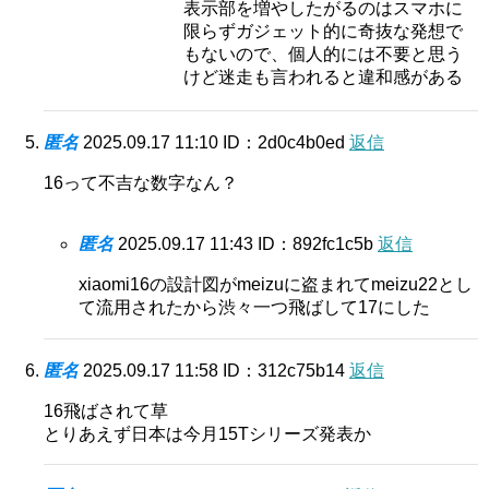
表示部を増やしたがるのはスマホに
限らずガジェット的に奇抜な発想で
もないので、個人的には不要と思う
けど迷走も言われると違和感がある
匿名
2025.09.17 11:10
ID：2d0c4b0ed
返信
16って不吉な数字なん？
匿名
2025.09.17 11:43
ID：892fc1c5b
返信
xiaomi16の設計図がmeizuに盗まれてmeizu22とし
て流用されたから渋々一つ飛ばして17にした
匿名
2025.09.17 11:58
ID：312c75b14
返信
16飛ばされて草
とりあえず日本は今月15Tシリーズ発表か