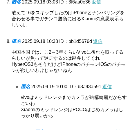
匿名
2025.09.18 03:03
ID：3f6aa0e36
返信
敢えて16をスキップしたのはiPhoneとナンバリングを
合わせる事でガチンコ勝負に出るXiaomiの意思表示ら
しいよ。
匿名
2025.09.18 10:33
ID：bb1d5676d
返信
中国本国ではここ2～3年くらいVivoに後れを取ってる
らしいが焦って迷走するのは勘弁してくれ
HyperOS3もそうだけどiPhoneのパチモンiOSのパチモ
ンが欲しいわけじゃないねん
匿名
2025.09.19 10:00
ID：b3a43a591
返信
vivoはミッドレンジまでカメラが結構綺麗だからす
ごいわ
XiaomiのミッドレンジはPOCOはじめカメラはし
っかり弱いから