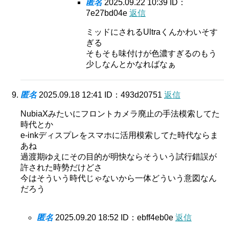
匿名
2025.09.22 10:39
ID：
7e27bd04e
返信
ミッドにされるUltraくんかわいそす
ぎる
そもそも味付けが色濃すぎるのもう
少しなんとかなればなぁ
匿名
2025.09.18 12:41
ID：493d20751
返信
NubiaXみたいにフロントカメラ廃止の手法模索してた
時代とか
e-inkディスプレをスマホに活用模索してた時代ならま
あね
過渡期ゆえにその目的が明快ならそういう試行錯誤が
許された時勢だけどさ
今はそういう時代じゃないから一体どういう意図なん
だろう
匿名
2025.09.20 18:52
ID：ebff4eb0e
返信