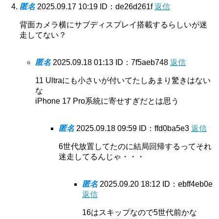
匿名
2025.09.17 10:19
ID：de26d261f
返信
背面カメラ横にサブディスプレイ搭載するらしいが迷
走してない？
匿名
2025.09.18 01:13
ID：7f5aeb748
返信
11 Ultraにも小さいが付いてたしあまり驚きはない
な
iPhone 17 Pro系統に寄せすぎだとは思う
匿名
2025.09.18 09:59
ID：ffd0ba5e3
返信
6世代放置してたのに結局回帰するってそれ
迷走してるんじゃ・・・
匿名
2025.09.20 18:12
ID：ebff4eb0e
返信
16はスキップなので5世代前かな