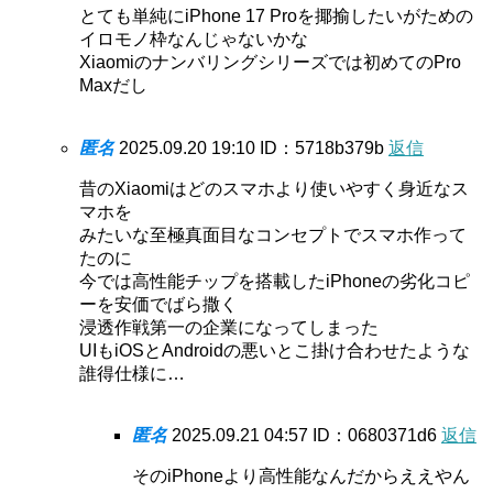
とても単純にiPhone 17 Proを揶揄したいがための
イロモノ枠なんじゃないかな
Xiaomiのナンバリングシリーズでは初めてのPro
Maxだし
匿名
2025.09.20 19:10
ID：5718b379b
返信
昔のXiaomiはどのスマホより使いやすく身近なス
マホを
みたいな至極真面目なコンセプトでスマホ作って
たのに
今では高性能チップを搭載したiPhoneの劣化コピ
ーを安価でばら撒く
浸透作戦第一の企業になってしまった
UIもiOSとAndroidの悪いとこ掛け合わせたような
誰得仕様に…
匿名
2025.09.21 04:57
ID：0680371d6
返信
そのiPhoneより高性能なんだからええやん