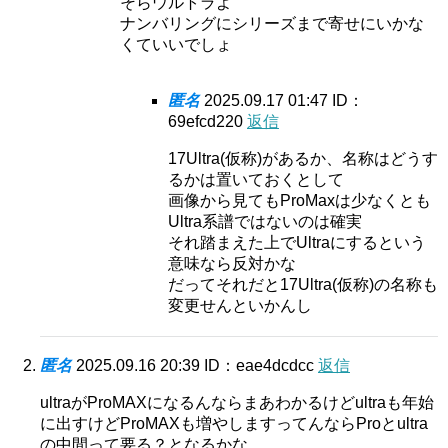
そらウルトラよ
ナンバリングにシリーズまで寄せにいかな
くていいでしょ
匿名
2025.09.17 01:47
ID：
69efcd220
返信
17Ultra(仮称)があるか、名称はどうす
るかは置いておくとして
画像から見てもProMaxは少なくとも
Ultra系譜ではないのは確実
それ踏まえた上でUltraにするという
意味なら反対かな
だってそれだと17Ultra(仮称)の名称も
変更せんといかんし
匿名
2025.09.16 20:39
ID：eae4dcdcc
返信
ultraがProMAXになるんならまあわかるけどultraも年始
に出すけどProMAXも増やしますってんならProとultra
の中間って要る？となるかな