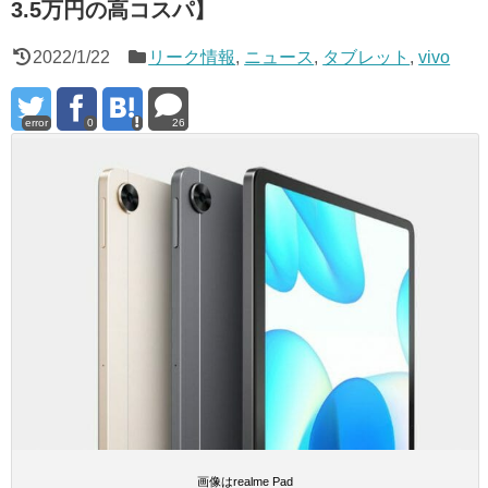
3.5万円の高コスパ】
2022/1/22
リーク情報
,
ニュース
,
タブレット
,
vivo
error
0
26
画像はrealme Pad