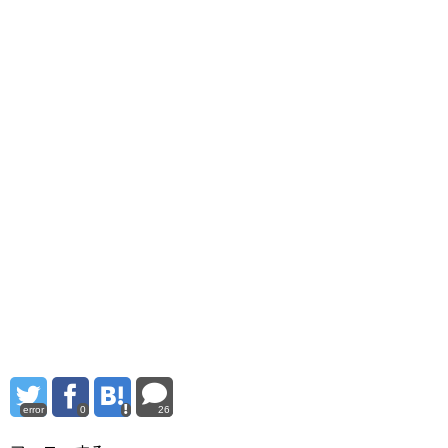
error
0
26