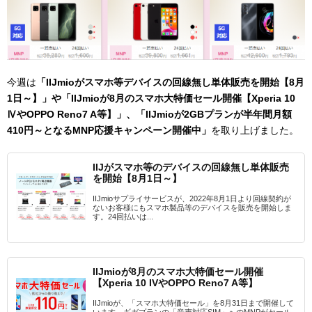
今週は
「IIJmioがスマホ等デバイスの回線無し単体販売を開始【8月
1日～】
」や「IIJmioが8月のスマホ大特価セール開催【Xperia 10
ⅣやOPPO Reno7 A等】」、「IIJmioが2GBプランが半年間月額
410円～となるMNP応援キャンペーン開催中」
を取り上げました。
IIJがスマホ等のデバイスの回線無し単体販売
を開始【8月1日～】
IIJmioサプライサービスが、2022年8月1日より回線契約が
ないお客様にもスマホ製品等のデバイスを販売を開始しま
す。24回払いは...
IIJmioが8月のスマホ大特価セール開催
【Xperia 10 IVやOPPO Reno7 A等】
IIJmioが、「スマホ大特価セール」を8月31日まで開催して