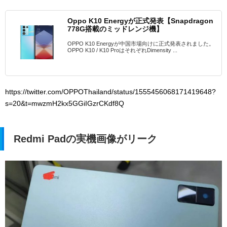
Oppo K10 Energyが正式発表【Snapdragon
778G搭載のミッドレンジ機】
OPPO K10 Energyが中国市場向けに正式発表されました。
OPPO K10 / K10 ProはそれぞれDimensity ...
https://twitter.com/OPPOThailand/status/1555456068171419648?
s=20&t=mwzmH2kx5GGiIGzrCKdf8Q
Redmi Padの実機画像がリーク