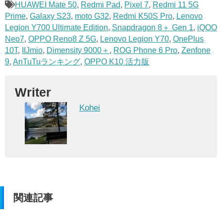
HUAWEI Mate 50
,
Redmi Pad
,
Pixel 7
,
Redmi 11 5G
Prime
,
Galaxy S23
,
moto G32
,
Redmi K50S Pro
,
Lenovo
Legion Y700 Ultimate Edition
,
Snapdragon 8＋ Gen 1
,
iQOO
Neo7
,
OPPO Reno8 Z 5G
,
Lenovo Legion Y70
,
OnePlus
10T
,
IIJmio
,
Dimensity 9000＋
,
ROG Phone 6 Pro
,
Zenfone
9
,
AnTuTuランキング
,
OPPO K10 活力版
Writer
Kohei
関連記事