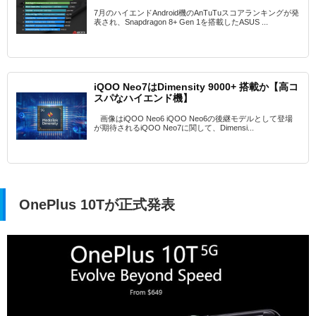
7月のハイエンドAndroid機のAnTuTuスコアランキングが発
表され、Snapdragon 8+ Gen 1を搭載したASUS ...
iQOO Neo7はDimensity 9000+ 搭載か【高コ
スパなハイエンド機】
画像はiQOO Neo6 iQOO Neo6の後継モデルとして登場
が期待されるiQOO Neo7に関して、Dimensi...
OnePlus 10Tが正式発表