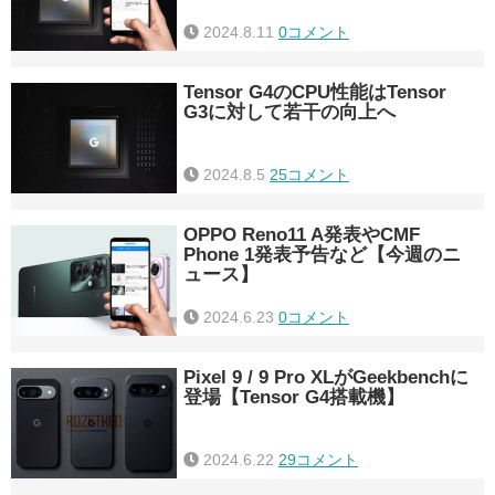
2024.8.11
0コメント
Tensor G4のCPU性能はTensor
G3に対して若干の向上へ
2024.8.5
25コメント
OPPO Reno11 A発表やCMF
Phone 1発表予告など【今週のニ
ュース】
2024.6.23
0コメント
Pixel 9 / 9 Pro XLがGeekbenchに
登場【Tensor G4搭載機】
2024.6.22
29コメント