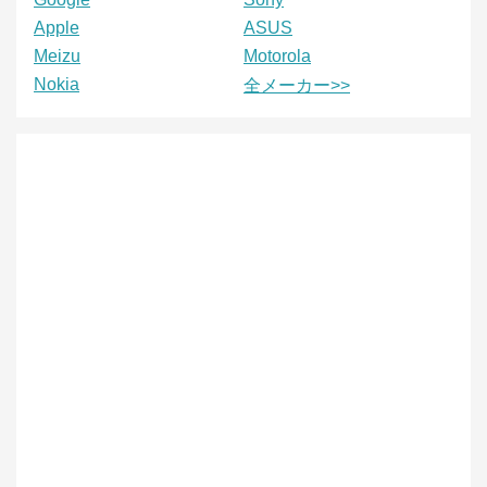
Apple
ASUS
Meizu
Motorola
Nokia
全メーカー>>