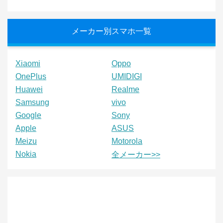
メーカー別スマホ一覧
Xiaomi
Oppo
OnePlus
UMIDIGI
Huawei
Realme
Samsung
vivo
Google
Sony
Apple
ASUS
Meizu
Motorola
Nokia
全メーカー>>