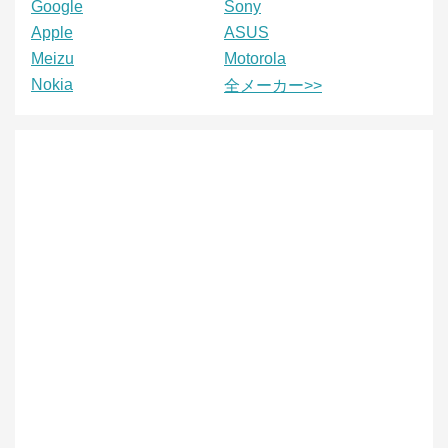
Google
Sony
Apple
ASUS
Meizu
Motorola
Nokia
全メーカー>>