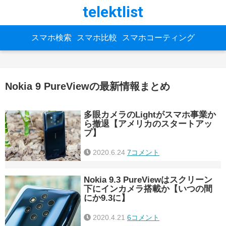
telektlist
スマホ検索
スマホ比較
スマホコーティング
Nokia 9 PureViewの最新情報まとめ
多眼カメラのLightがスマホ事業か
ら撤退【アメリカのスタートアッ
プ】
2020.6.24
7コメント
Nokia 9.3 PureViewはスクリーン
下にインカメラ搭載か【いつの間
にか9.3に】
2020.4.21
6コメント