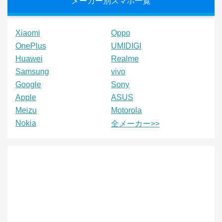
メーカー別スマホ一覧
Xiaomi
Oppo
OnePlus
UMIDIGI
Huawei
Realme
Samsung
vivo
Google
Sony
Apple
ASUS
Meizu
Motorola
Nokia
全メーカー>>