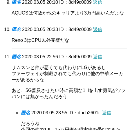
匿名
2020.03.05 20:10
ID：8d49c0009
返信
AQUOSは何故か他のキャリアより3万円高いんだよな
匿名
2020.03.05 20:33
ID：8d49c0009
返信
Reno 3はCPU以外完璧だな
匿名
2020.03.05 22:56
ID：8d49c0009
返信
サムスンと仲が悪くても代わりにLGがあるし
ファーウェイが制裁されても代わりに他の中華メーカ
ーがあるからな
あと、5G普及させたい時に高額な1 IIを出す勇気がソフ
バンには無かったんだろう
匿名
2020.03.05 23:55
ID：dbcb2601c
返信
だろうね
今回の件で1 II、15万円説が現実味を帯びてきた