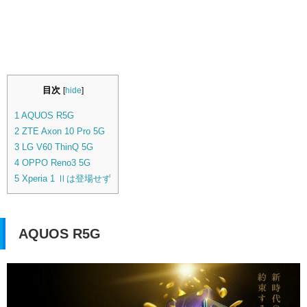
目次
[
hide
]
1
AQUOS R5G
2
ZTE Axon 10 Pro 5G
3
LG V60 ThinQ 5G
4
OPPO Reno3 5G
5
Xperia 1 Ⅱは登場せず
AQUOS R5G