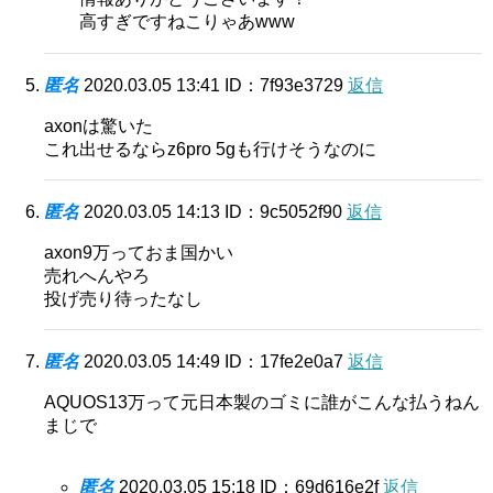
高すぎですねこりゃあwww
匿名
2020.03.05 13:41
ID：7f93e3729
返信
axonは驚いた
これ出せるならz6pro 5gも行けそうなのに
匿名
2020.03.05 14:13
ID：9c5052f90
返信
axon9万っておま国かい
売れへんやろ
投げ売り待ったなし
匿名
2020.03.05 14:49
ID：17fe2e0a7
返信
AQUOS13万って元日本製のゴミに誰がこんな払うねん
まじで
匿名
2020.03.05 15:18
ID：69d616e2f
返信