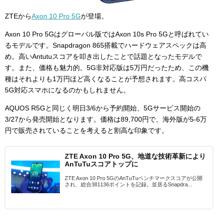
ZTEから
Axon 10 Pro 5G
が登場。
Axon 10 Pro 5Gはグローバル版では
Axon 10s Pro 5Gと呼ばれてい
るモデルです。
Snapdragon 865搭載でハードウェアスペックは高
め。高いAntutuスコアを叩き出したことで話題となったモデルで
す。また、価格も魅力的。5G非対応版は5万円だったため、この機
種はそれよりも1万円ほど高くなることが予想されます。高コスパ
5G対応スマホになるのかもしれません。
AQUOS R5Gと同じく明日3/6から予約開始、5Gサービス開始の
3/27から発売開始となります。価格は89,700円で、海外版が5-6万
円で販売されていることを考えると割高な印象です。
ZTE Axon 10 Pro 5G、地道な技術革新により
AnTuTuスコアトップに
ZTE Axon 10 Pro 5GのAnTuTuベンチマークスコアが公開
され、総合381136ポイントを記録。並居るSnapdra...