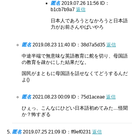
匿名
2019.07.26 11:56
ID：
b1cb7b9a7
返信
日本人であろうとなかろうと日本語
力がお前さんやばいやろ
匿名
2019.08.23 11:40
ID：38d7a5d35
返信
中途半端で無意味な英語教育に舵を切り、母国語
の教育を疎かにした結果だな。
国民がまともに母国語を話せなくてどうするんだ
よ()
匿名
2021.08.23 00:09
ID：75d1aceae
返信
ひぇっ、こんなにひどい日本語初めてみた…怪聞
か？怖すぎる
匿名
2019.07.25 21:09
ID：ff9ef0231
返信