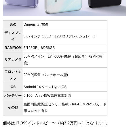
SoC
Dimensity 7050
ディスプレ
6.67インチ OLED・120Hzリフレッシュレート
イ
RAM/ROM
6/128GB、8/256GB
50MP(メイン、
LYT-600
)+8MP（超広角）+2MP(深
リアカメラ
度)
フロントカ
20MP(広角: パンチホール型)
メラ
OS
Android 14ベース HyperOS
バッテリー
5,100mAh：45W高速充電対応
画面内指紋認証センサー搭載・IP64・MicroSDカード
その他
用スロット有り
価格は17,999インドルピー〜（約3.2万円～）となります。