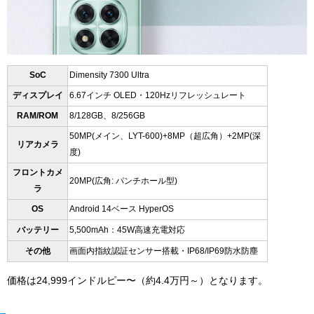
SoC
Dimensity 7300 Ultra
ディスプレイ
6.67インチ OLED・120Hzリフレッシュレート
RAM/ROM
8/128GB、8/256GB
50MP(メイン、
LYT-600
)+8MP（超広角）+2MP(深
リアカメラ
度)
フロントカメ
20MP(広角: パンチホール型)
ラ
OS
Android 14ベース HyperOS
バッテリー
5,500mAh：45W高速充電対応
その他
画面内指紋認証センサー搭載・
IP68/IP69防水防塵
価格は24,999インドルピー〜（約4.4万円～）となります。