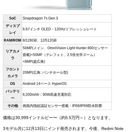
SoC
Snapdragon 7s Gen 3
ディスプ
6.67インチ OLED・120Hzリフレッシュレート
レイ
RAM/ROM
8/128GB、12/512GB
50MP(メイン、
OmniVision Light Hunter 800センサー
リアカメ
搭載
)+50MP（テレフォト、2.5倍光学ズーム）
ラ
+8MP(超広角)
フロント
20MP(広角: パンチホール型)
カメラ
OS
Android 14ベース HyperOS
バッテリ
6,200mAh：90W高速充電対応
ー
その他
画面内指紋認証センサー搭載・
IP68/IP69防水防塵
価格は30,999インドルピー〜（約5.5万円～）となります。
3モデル共に12月13日にインド発売されます。今後、Redmi Note