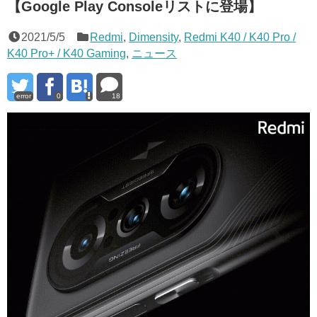
【Google Play Consoleリストに登場】
2021/5/5
Redmi
,
Dimensity
,
Redmi K40 / K40 Pro /
K40 Pro+ / K40 Gaming
,
ニュース
error
0
18