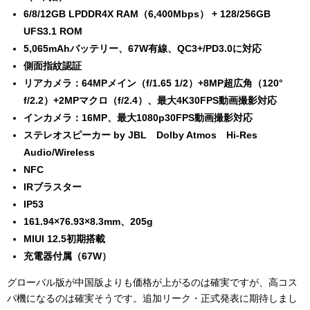
6/8/12GB LPDDR4X RAM（6,400Mbps）
+ 128/256GB
UFS3.1 ROM
5,065mAhバッテリー、67W有線、QC3+/PD3.0に対応
側面指紋認証
リアカメラ：64MPメイン（f/1.65 1/2）+8MP超広角（120°
f/2.2）+2MPマクロ（f/2.4）、最大4K30FPS動画撮影対応
インカメラ：16MP、最大1080p30FPS動画撮影対応
ステレオスピーカー by JBL Dolby Atmos Hi-Res
Audio/Wireless
NFC
IRブラスター
IP53
161.94×76.93×8.3mm、205g
MIUI 12.5初期搭載
充電器付属（67W）
グローバル版が中国版よりも価格が上がるのは確実ですが、高コス
パ機になるのは確実そうです。追加リーク・正式発表に期待しまし