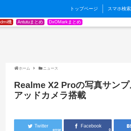
トップページ
スマホ検索
edmi機
Antutuまとめ
DxOMarkまとめ
ホーム
ニュース
Realme X2 Proの写真サ
アッドカメラ搭載
error
0