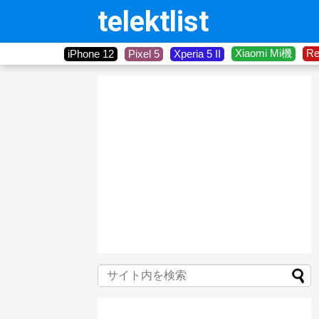
telektlist
Xiaomi Mi機
R
iPhone 12
Pixel 5
Xperia 5 II