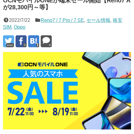
OCNモバイルONEが端末セール開始【Reno7 A
が28,300円～等】
2022/7/22
Reno7 / 7 Pro / 7 SE
,
セール情報
,
格安
SIM
,
Oppo
error
0
8