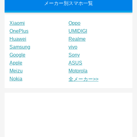
メーカー別スマホ一覧
Xiaomi
Oppo
OnePlus
UMIDIGI
Huawei
Realme
Samsung
vivo
Google
Sony
Apple
ASUS
Meizu
Motorola
Nokia
全メーカー>>