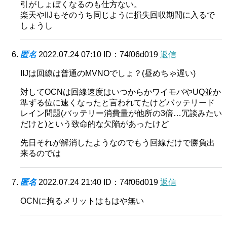
引がしょぼくなるのも仕方ない。
楽天やIIJもそのうち同じように損失回収期間に入るで
しょうし
匿名
2022.07.24 07:10
ID：74f06d019
返信
IIJは回線は普通のMVNOでしょ？(昼めちゃ遅い)
対してOCNは回線速度はいつからかワイモバやUQ並か
準ずる位に速くなったと言われてたけどバッテリード
レイン問題(バッテリー消費量が他所の3倍…冗談みたい
だけと)という致命的な欠陥があったけど
先日それが解消したようなのでもう回線だけで勝負出
来るのでは
匿名
2022.07.24 21:40
ID：74f06d019
返信
OCNに拘るメリットはもはや無い