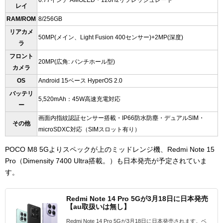
6.77インチ AMOLED・120Hzリフレッシュレート
レイ
RAM/ROM
8/256GB
リアカメ
50MP(メイン、Light Fusion 400センサー)+2MP(深度)
ラ
フロント
20MP(広角: パンチホール型)
カメラ
OS
Android 15ベース HyperOS 2.0
バッテリ
5,520mAh：45W高速充電対応
ー
画面内指紋認証センサー搭載・IP66防水防塵・デュアルSIM・
その他
microSDXC対応（SIMスロット有り）
POCO M8 5Gよりスペックが上のミッドレンジ機、Redmi Note 15
Pro（Dimensity 7400 Ultra搭載。）も日本発売が予定されていま
す。
Redmi Note 14 Pro 5Gが3月18日に日本発売
【au取扱いは無し】
Redmi Note 14 Pro 5Gが3月18日に日本発売されます。ベ