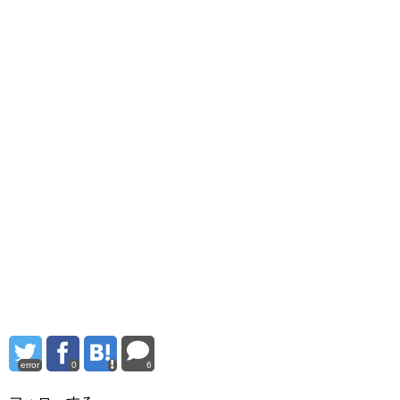
error
0
6