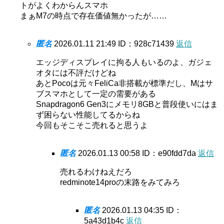
トがよくわからんスマホ
まぁM7の時点で存在価値無かったが……
匿名
2026.01.11 21:49
ID：928c71439
返信
エッジディスプレイに拘る人もいるのよ、ガジェ
オタには不評だけどね
あとPocoは元々FeliCa非搭載が標準だし、Mはサ
ブスマホとして一定の需要がある
Snapdragon6 Gen3にメモリ8GBと普段使いにはま
ず困らない性能してるからね
今回もそこそこ売れると思うよ
匿名
2026.01.13 00:58
ID：e90fdd7da
返信
売れるわけねえだろ
redminote14proの末路をみてみろ
匿名
2026.01.13 04:35
ID：
5a43d1b4c
返信