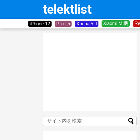
telektlist
Xiaomi Mi機
R
iPhone 12
Pixel 5
Xperia 5 II