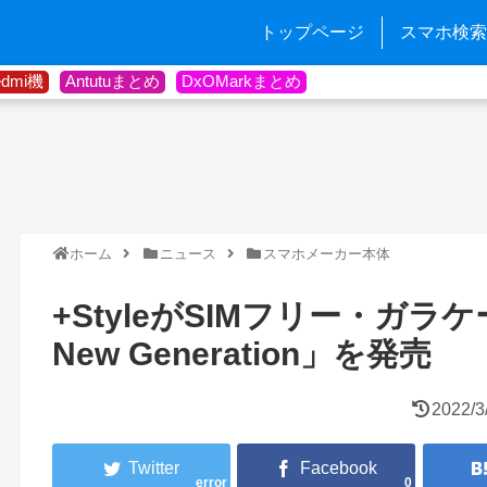
トップページ
スマホ検索
edmi機
Antutuまとめ
DxOMarkまとめ
ホーム
ニュース
スマホメーカー本体
+StyleがSIMフリー・ガラケー「
New Generation」を発売
2022/3
error
0