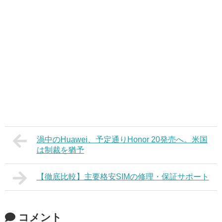
渦中のHuawei、予定通りHonor 20発売へ。米国
は制裁を猶予
【徹底比較】主要格安SIMの修理・保証サポート
コメント