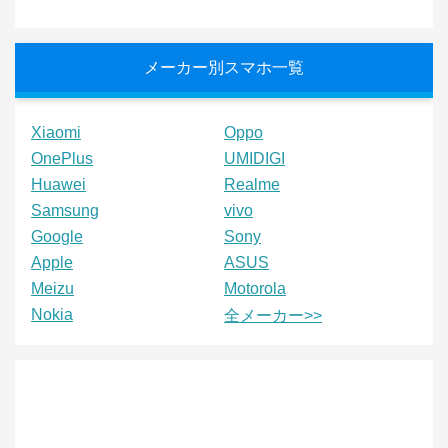
メーカー別スマホ一覧
Xiaomi
Oppo
OnePlus
UMIDIGI
Huawei
Realme
Samsung
vivo
Google
Sony
Apple
ASUS
Meizu
Motorola
Nokia
全メーカー>>