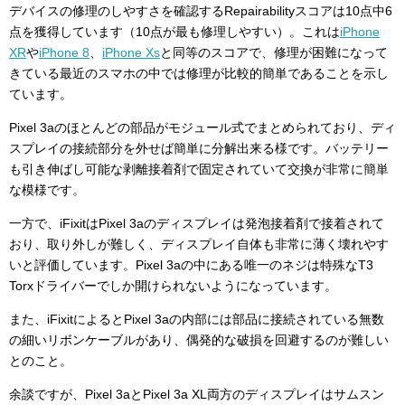
デバイスの修理のしやすさを確認するRepair
abilityスコアは10点中6
点を獲得しています（10点が最も修理しやすい）。これは
iPhone
XR
や
iPhone 8
、
iPhone Xs
と同等のスコアで、修理が困難になって
きている最近のスマホの中では修理が比較的簡単であることを示し
ています。
Pixel 3aのほとんどの部品がモジュール式でまとめられており、ディ
スプレイの接続部分を外せば簡単に分解出来る様です。バッテリー
も
引き伸ばし可能な剥離接着剤で固定されていて交換が非常に簡単
な模様です。
一方で、iFixitはPixel 3aのディスプレイは発泡接着剤で接着されて
おり、取り外しが難しく、ディスプレイ自体も非常に薄く壊れやす
いと評価しています。Pixel 3aの中にある唯一のネジは特殊なT3
Torxドライバーでしか開けられないようになっています。
また、iFixitによるとPixel 3aの内部には部品に接続されている無数
の細いリボンケーブルがあり、偶発的な破損を回避するのが難しい
とのこと。
余談ですが、Pixel 3aとPixel 3a XL両方のディスプレイはサムスン