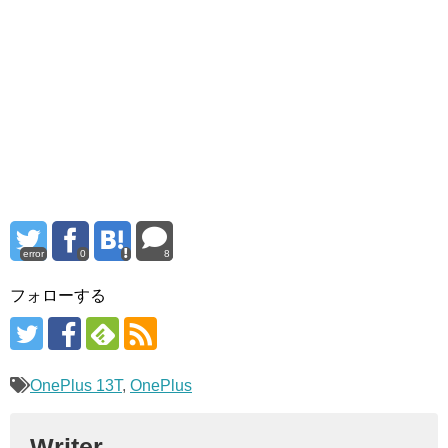
error
0
8
フォローする
OnePlus 13T
,
OnePlus
Writer