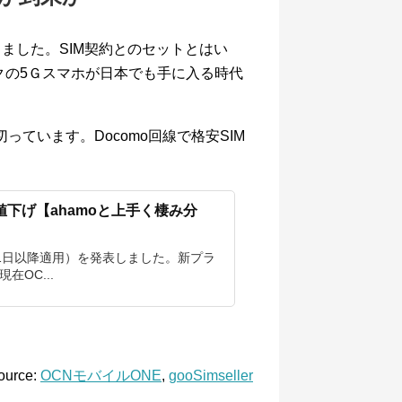
ました。SIM契約とのセットとはい
スペックの5Ｇスマホが日本でも手に入る時代
っています。Docomo回線で格安SIM
値下げ【ahamoと上手く棲み分
月1日以降適用）を発表しました。新プラ
OC...
ource:
OCNモバイルONE
,
gooSimseller