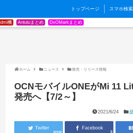
トップページ
スマホ検索
edmi機
Antutuまとめ
DxOMarkまとめ
ホーム
ニュース
発売・リリース情報
OCNモバイルONEがMi 11 L
発売へ【7/2～】
2021/6/24
error
0