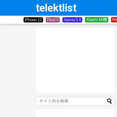
telektlist
Xiaomi Mi機
R
iPhone 12
Pixel 5
Xperia 5 II