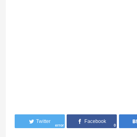
error
0