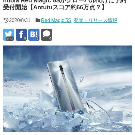
nubia Red Magic 5Sがグローバル向けに予約
受付開始【Antutuスコア約66万点？】
2020/8/31
Red Magic 5S
,
発売・リリース情報
error
0
0