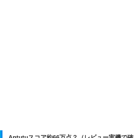
Antutuスコア約66万点？（レビュー実機で確