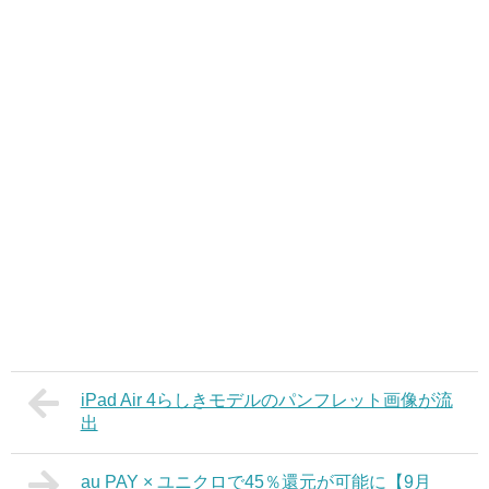
iPad Air 4らしきモデルのパンフレット画像が流
出
au PAY × ユニクロで45％還元が可能に【9月