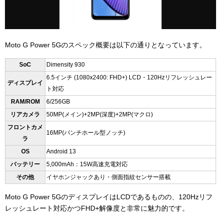
Moto G Power 5Gのスペック概要は以下の通りとなっています。
SoC
Dimensity 930
6.5インチ (1080x2400: FHD+) LCD・120Hzリフレッシュレー
ディスプレイ
ト対応
RAM/ROM
6/256GB
リアカメラ
50MP(メイン)+2MP(深度)+2MP(マクロ)
フロントカメ
16MP(パンチホール型ノッチ)
ラ
OS
Android 13
バッテリー
5,000mAh：15W高速充電対応
その他
イヤホンジャックあり・側面指紋センサー搭載
Moto G Power 5GのディスプレイはLCDであるものの、120Hzリフ
レッシュレート対応かつFHD+解像度と非常に魅力的です。