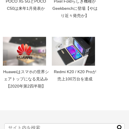
POCO X5 5GとPOCO
Pixel Foldらしき機種が
C50は来年1月発表か
Geekbenchに登場【やは
り近々発売か】
Huaweiはスマホの世界シ
Redmi K20 / K20 Proが
ェアトップになる見込み
売上100万台を達成
【2020年第2四半期】