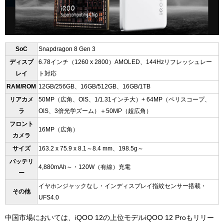
SoC
Snapdragon 8 Gen 3
ディスプ
6.78
インチ（
1260 x 2800
）AM
OLED
、144Hzリフレッシュレー
レイ
ト対応
RAM/ROM
12GB/256GB、16GB/512GB、16GB/1TB
リアカメ
50MP（広角、OIS、1/1.31インチ大）+ 64MP（ペリスコープ、
ラ
OIS、3倍光学ズーム）＋50MP（超広角）
フロント
16MP（広角）
カメラ
サイズ
163.2 x 75.9 x 8.1～8.4 mm、198.5g～
バッテリ
4,880
mAh～・120W（有線）充電
ー
イヤホンジャックなし・インディスプレイ指紋センサー搭載・
その他
UFS4.0
中国市場においては、iQOO 12の上位モデルiQOO 12 Proもリリー