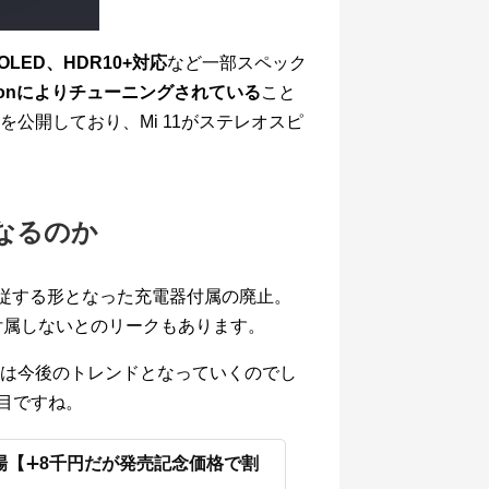
MOLED、HDR10+対応
など一部スペック
ardonによりチューニングされている
こと
を公開しており、Mi 11がステレオスピ
なるのか
追従する形となった充電器付属の廃止。
器を付属しないとのリークもあります。
は今後のトレンドとなっていくのでし
注目ですね。
omに登場【∔8千円だが発売記念価格で割