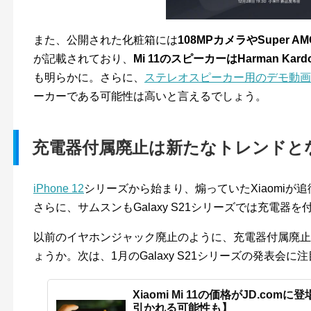
また、公開された化粧箱には
108MPカメラやSuper A
が記載されており、
Mi 11のスピーカーはHarman K
も明らかに。さらに、
ステレオスピーカー用のデモ動画
ーカーである可能性は高いと言えるでしょう。
充電器付属廃止は新たなトレンドと
iPhone 12
シリーズから始まり、煽っていたXiaomiが
さらに、サムスンもGalaxy S21シリーズでは充電
以前のイヤホンジャック廃止のように、充電器付属廃止
ょうか。次は、1月のGalaxy S21シリーズの発表会に
Xiaomi Mi 11の価格がJD.c
引かれる可能性も】