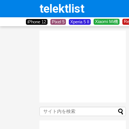
telektlist
Xiaomi Mi機
R
iPhone 12
Pixel 5
Xperia 5 II