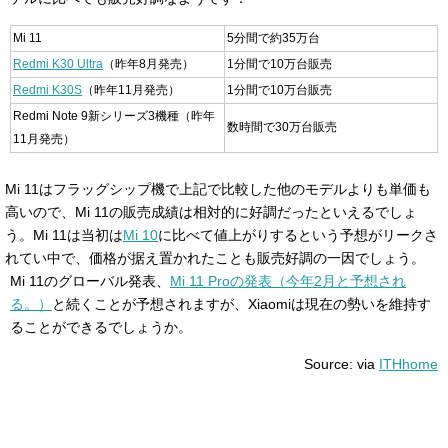
Mi 11
5分間で約35万台
Redmi K30 Ultra
（昨年8月発売）
1分間で10万台販売
Redmi K30S
（昨年11月発売）
1分間で10万台販売
Redmi Note 9新シリーズ3機種（昨年
数時間で30万台販売
11月発売）
Mi 11はフラッグシップ機で上記で比較した他のモデルよりも単価も
高いので、Mi 11の販売成績は相対的に好調だったといえるでしょ
う。Mi 11は当初は
Mi 10
に比べて値上がりするという予想がリークさ
れてい中で、価格が据え置かれたことも販売好調の一因でしょう。
Mi 11のグローバル発表、
Mi 11 Proの発表（今年2月と予想され
る。）
と続くことが予想されますが、Xiaomiは現在の勢いを維持す
ることができるでしょうか。
Source: via
ITHhome