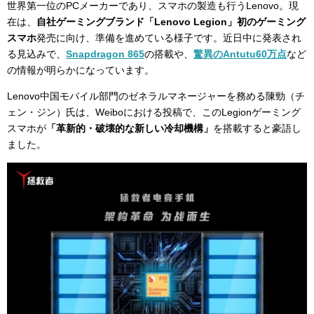
世界第一位のPCメーカーであり、スマホの製造も行うLenovo。現
在は、
自社ゲーミングブランド「Lenovo Legion」初のゲーミング
スマホ
発売に向け、準備を進めている様子です。近日中に発表され
る見込みで、
Snapdragon 865
の搭載や、
驚異のAntutu60万点
など
の情報が明らかになっています。
Lenovo中国モバイル部門のゼネラルマネージャーを務める陳
勁（チ
ェン・ジン）氏は、Weiboにおける投稿で、このLegionゲーミング
スマホが
「革新的・破壊的な新しい冷却機構」
を搭載すると豪語し
ました。