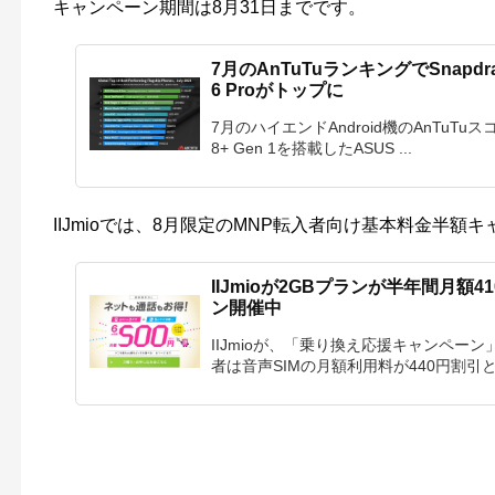
キャンペーン期間は8月31日までです。
7月のAnTuTuランキングでSnapdrag
6 Proがトップに
7月のハイエンドAndroid機のAnTuTu
8+ Gen 1を搭載したASUS ...
IIJmioでは、8月限定のMNP転入者向け基本料金半
IIJmioが2GBプランが半年間月額
ン開催中
IIJmioが、「乗り換え応援キャンペーン
者は音声SIMの月額利用料が440円割引とな