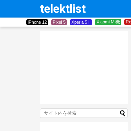
telektlist
Xiaomi Mi機
R
iPhone 12
Pixel 5
Xperia 5 II