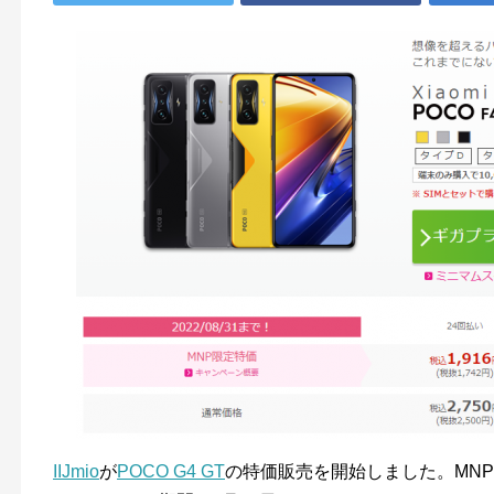
IIJmio
が
POCO G4 GT
の特価販売を開始しました。MNP