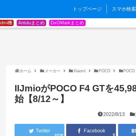
トップページ
スマホ検索
edmi機
Antutuまとめ
DxOMarkまとめ
ホーム
メーカー
Xiaomi
POCO
POCO 
IIJmioがPOCO F4 GTを4
始【8/12～】
2022/8/13
error
0