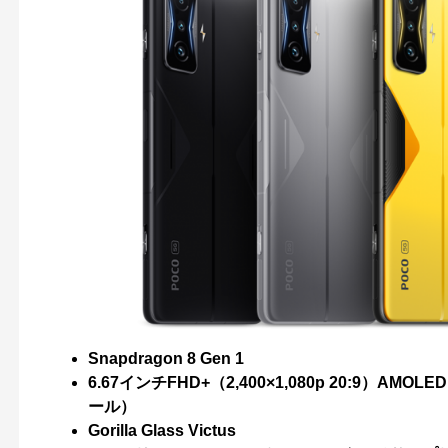
Snapdragon 8 Gen 1
6.67インチFHD+（2,400×1,080p 20:9）
ール）
Gorilla Glass Victus