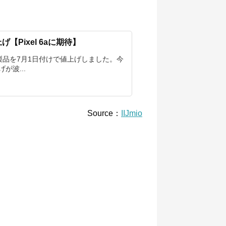
げ【Pixel 6aに期待】
主要製品を7月1日付けで値上げしました。今
が波...
Source：
IIJmio