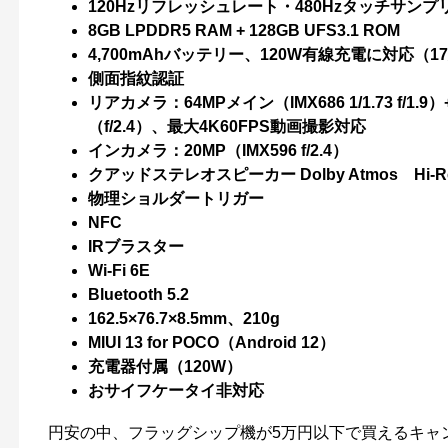
120Hzリフレッシュレート・480Hzタッチサン
8GB LPDDR5 RAM
+ 128GB UFS3.1 ROM
4,700mAhバッテリー、120W有線充電に対応（
側面指紋認証
リアカメラ：64MPメイン（IMX686 1/1.73 f/1.9
（f/2.4）、最大4K60FPS動画撮影対応
インカメラ：20MP（IMX596 f/2.4）
クアッドステレオスピーカー Dolby Atmos Hi-Res A
物理ショルダートリガー
NFC
IRブラスター
Wi-Fi 6E
Bluetooth 5.2
162.5×76.7×8.5mm、210g
MIUI 13 for POCO（Android 12）
充電器付属（120W）
おサイフケータイ非対応
円安の中、フラッグシップ機が5万円以下で買えるキャ