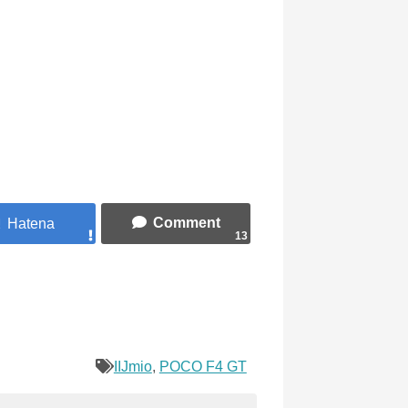
13
IIJmio
,
POCO F4 GT