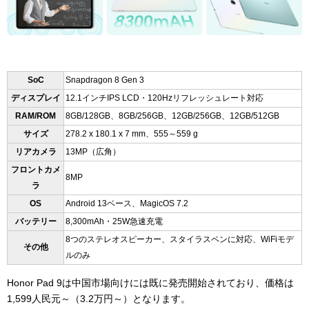
SoC
Snapdragon 8 Gen 3
ディスプレイ
12.1インチIPS LCD・120Hzリフレッシュレート対応
RAM/ROM
8GB/128GB、8GB/256GB、12GB/256GB、12GB/512GB
サイズ
278.2 x 180.1 x 7 mm、555～559 g
リアカメラ
13MP（広角）
フロントカメ
8MP
ラ
OS
Android 13ベース、
MagicOS 7.2
バッテリー
8,300mAh・25W急速充電
8つのステレオスピーカー、スタイラスペンに対応、WiFiモデ
その他
ルのみ
Honor Pad 9は中国市場向けには既に発売開始されており、価格は
1,599人民元～（3.2万円～）となります。