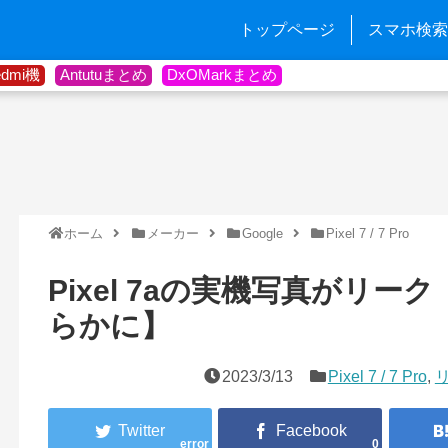
トップページ
スマホ検索
edmi機
Antutuまとめ
DxOMarkまとめ
ホーム
メーカー
Google
Pixel 7 / 7 Pro
Pixel 7aの実機写真がリ
らかに】
2023/3/13
Pixel 7 / 7 Pro
,
error
0