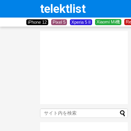
telektlist
Xiaomi Mi機
R
iPhone 12
Pixel 5
Xperia 5 II