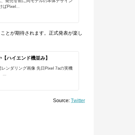
クされ、発売を前に同モデルの本体デザイン
xel...
機となることが期待されます。正式発表が楽し
リ搭載か【ハイエンド機並み】
レンダリング画像 先日Pixel 7aの実機
..
Source:
Twitter