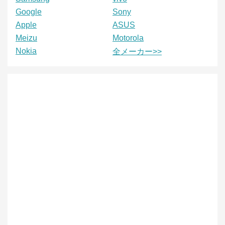
Google
Sony
Apple
ASUS
Meizu
Motorola
Nokia
全メーカー>>