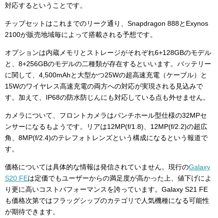
対応するということです。
チップセットはこれまでのリーク通り、Snapdragon 888とExynos
2100が販売地域毎によって搭載される予想です。
オプションは内蔵メモリとストレージがそれぞれ6+128GBのモデル
と、8+256GBのモデルの二種類が存在するといいます。バッテリー
に関して、4,500mAhと大型かつ25Wの超高速充電（ケーブル）と
15Wのワイヤレス高速充電の両方への対応が実現される見込みで
す。加えて、IP68の防水防じんにも対応している点も外せません。
カメラについて、フロントカメラはパンチホール型仕様の32MPセ
ンサーになるもようです。リアは12MP(f/1.8)、12MP(f/2.2)の超広
角、8MP(f/2.4)のテレフォトレンズという構成になるという報道で
す。
価格については具体的な情報は発信されていません。現行の
Galaxy
S20 FE
は定価でもユーザーからの満足度が高かった上、値下げによ
り更に高いコストパフォーマンスを誇っています。Galaxy S21 FE
も価格次第ではフラッグシップのカテゴリで人気機種になる可能性
が期待できます。