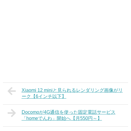
Xiaomi 12 miniと見られるレンダリング画像がリ
ーク【6インチ以下】
Docomoが4G通信を使った固定電話サービス
「homeでんわ」開始へ【月550円～】