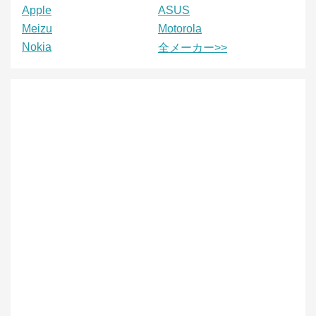
Apple
ASUS
Meizu
Motorola
Nokia
全メーカー>>