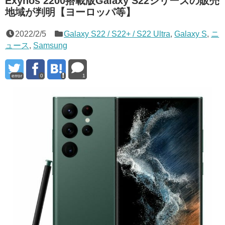
Exynos 2200搭載版Galaxy S22シリーズの販売
地域が判明【ヨーロッパ等】
2022/2/5
Galaxy S22 / S22+ / S22 Ultra
,
Galaxy S
,
ニ
ュース
,
Samsung
error
0
1