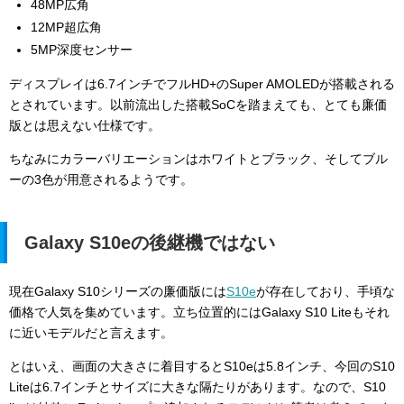
48MP広角
12MP超広角
5MP深度センサー
ディスプレイは6.7インチでフルHD+のSuper AMOLEDが搭載される
とされています。以前流出した搭載SoCを踏まえても、とても廉価
版とは思えない仕様です。
ちなみにカラーバリエーションはホワイトとブラック、そしてブル
ーの3色が用意されるようです。
Galaxy S10eの後継機ではない
現在Galaxy S10シリーズの廉価版には
S10e
が存在しており、手頃な
価格で人気を集めています。立ち位置的にはGalaxy S10 Liteもそれ
に近いモデルだと言えます。
とはいえ、画面の大きさに着目するとS10eは5.8インチ、今回のS10
Liteは6.7インチとサイズに大きな隔たりがあります。なので、S10