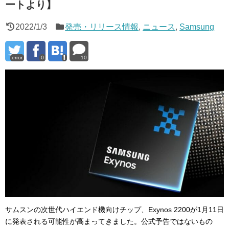
ートより】
2022/1/3
発売・リリース情報
,
ニュース
,
Samsung
error
0
10
サムスンの次世代ハイエンド機向けチップ、Exynos 2200が1月11日
に発表される可能性が高まってきました。公式予告ではないもの