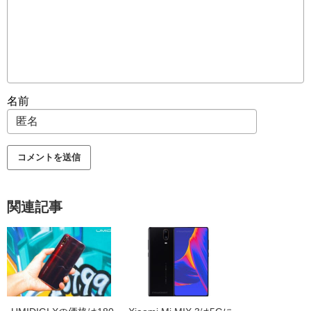
名前
関連記事