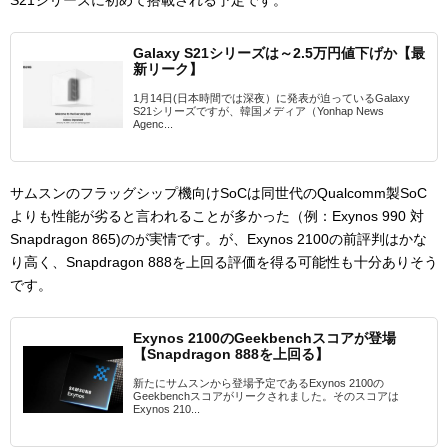
Galaxy S21シリーズは～2.5万円値下げか【最
新リーク】
1月14日(日本時間では深夜）に発表が迫っているGalaxy
S21シリーズですが、韓国メディア（Yonhap News
Agenc...
サムスンのフラッグシップ機向けSoCは同世代のQualcomm製SoC
よりも性能が劣ると言われることが多かった（例：Exynos 990 対
Snapdragon 865)のが実情です。が、Exynos 2100の前評判はかな
り高く、Snapdragon 888を上回る評価を得る可能性も十分ありそう
です。
Exynos 2100のGeekbenchスコアが登場
【Snapdragon 888を上回る】
新たにサムスンから登場予定であるExynos 2100の
Geekbenchスコアがリークされました。そのスコアは
Exynos 210...