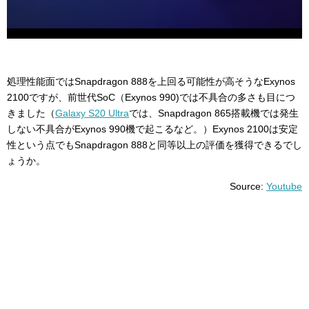
処理性能面ではSnapdragon 888を上回る可能性が高そうなExynos
2100ですが、前世代SoC（Exynos 990)では不具合の多さも目につ
きました（
Galaxy S20 Ultra
では、Snapdragon 865搭載機では発生
しない不具合がExynos 990機で起こるなど。）Exynos 2100は安定
性という点でもSnapdragon 888と同等以上の評価を獲得できるでし
ょうか。
Source:
Youtube