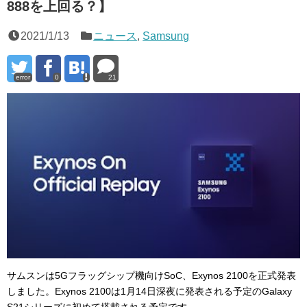
888を上回る？】
2021/1/13
ニュース
,
Samsung
error
0
21
サムスンは5Gフラッグシップ機向けSoC、Exynos 2100を正式発表
しました。Exynos 2100は1月14日深夜に発表される予定のGalaxy
S21シリーズに初めて搭載される予定です。