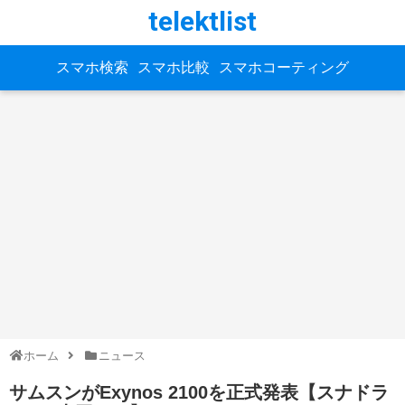
telektlist
スマホ検索
スマホ比較
スマホコーティング
ホーム
ニュース
サムスンがExynos 2100を正式発表【スナドラ