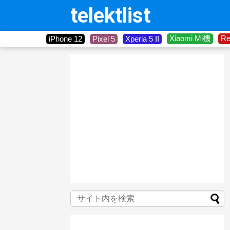
telektlist
Xiaomi Mi機
R
iPhone 12
Pixel 5
Xperia 5 II