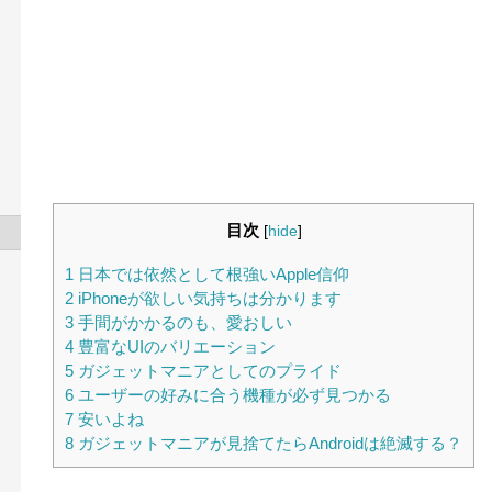
目次
[
hide
]
1
日本では依然として根強いApple信仰
2
iPhoneが欲しい気持ちは分かります
3
手間がかかるのも、愛おしい
4
豊富なUIのバリエーション
5
ガジェットマニアとしてのプライド
6
ユーザーの好みに合う機種が必ず見つかる
7
安いよね
8
ガジェットマニアが見捨てたらAndroidは絶滅する？