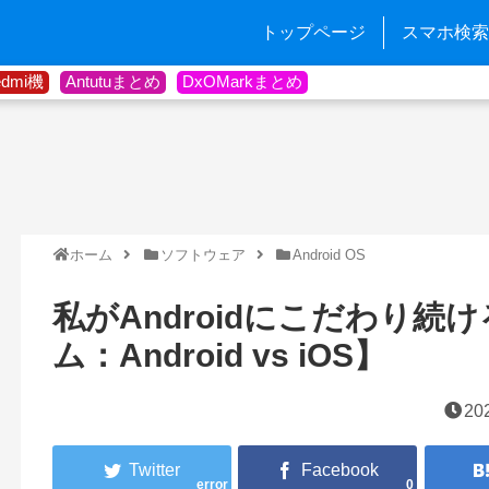
トップページ
スマホ検索
edmi機
Antutuまとめ
DxOMarkまとめ
ホーム
ソフトウェア
Android OS
私がAndroidにこだわり続
ム：Android vs iOS】
20
error
0