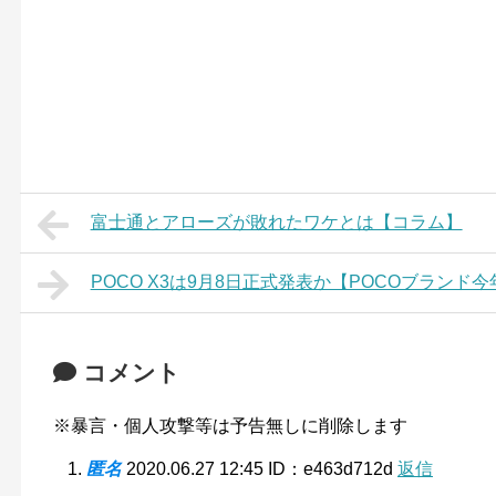
富士通とアローズが敗れたワケとは【コラム】
POCO X3は9月8日正式発表か【POCOブラン
コメント
※暴言・個人攻撃等は予告無しに削除します
匿名
2020.06.27 12:45
ID：e463d712d
返信