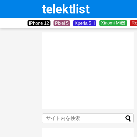
telektlist
Xiaomi Mi機
R
iPhone 12
Pixel 5
Xperia 5 II