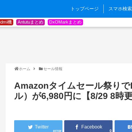
トップページ
スマホ検索
edmi機
Antutuまとめ
DxOMarkまとめ
ホーム
セール情報
Amazonタイムセール祭りでFi
ル）が6,980円に【8/29 8時
error
0