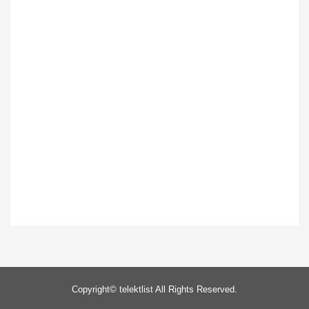
Copyright©
telektlist
All Rights Reserved.