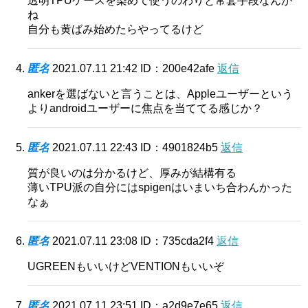
透明TPUケースを染めて使うのわりと常套手段なんか
ね
自分も黄ばみ始めたらやってるけど
匿名
2021.07.11 21:42
ID：200e42afe
返信
ankerを選ばないと言うことは、Appleユーザーという
よりandroidユーザーに焦点を当ててる感じか？
匿名
2021.07.11 22:43
ID：4901824b5
返信
質が良いのは分かるけど、厚みが結構有る
薄いTPU派の自分にはspigenはいまいち合わんかった
なぁ
匿名
2021.07.11 23:08
ID：735cda2f4
返信
UGREENもいいけどVENTIONもいいぞ
匿名
2021.07.11 23:51
ID：a2d9e7e65
返信