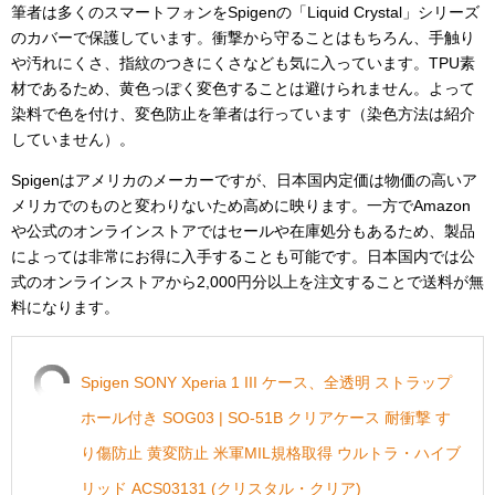
筆者は多くのスマートフォンをSpigenの「Liquid Crystal」シリーズ
のカバーで保護しています。衝撃から守ることはもちろん、手触り
や汚れにくさ、指紋のつきにくさなども気に入っています。TPU素
材であるため、黄色っぽく変色することは避けられません。よって
染料で色を付け、変色防止を筆者は行っています（染色方法は紹介
していません）。
Spigenはアメリカのメーカーですが、日本国内定価は物価の高いア
メリカでのものと変わりないため高めに映ります。一方でAmazon
や公式のオンラインストアではセールや在庫処分もあるため、製品
によっては非常にお得に入手することも可能です。日本国内では公
式のオンラインストアから2,000円分以上を注文することで送料が無
料になります。
Spigen SONY Xperia 1 III ケース、全透明 ストラップ
ホール付き SOG03 | SO-51B クリアケース 耐衝撃 す
り傷防止 黄変防止 米軍MIL規格取得 ウルトラ・ハイブ
リッド ACS03131 (クリスタル・クリア)