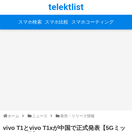
telektlist
スマホ検索
スマホ比較
スマホコーティング
ホーム
ニュース
発売・リリース情報
vivo T1とvivo T1xが中国で正式発表【5Gミッ