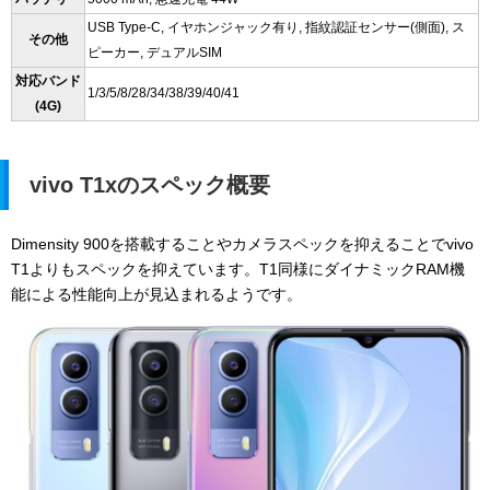
USB Type-C, イヤホンジャック有り, 指紋認証センサー(側面), ス
その他
ピーカー, デュアルSIM
対応バンド
1/3/5/8/28/34/38/39/40/41
(4G)
vivo T1xのスペック概要
Dimensity 900を搭載することやカメラスペックを抑えることでvivo
T1よりもスペックを抑えています。T1同様にダイナミックRAM機
能による性能向上が見込まれるようです。