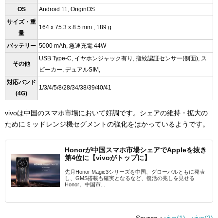
OS
Android 11, OriginOS
サイズ・重
164 x 75.3 x 8.5 mm , 189 g
量
バッテリー
5000 mAh, 急速充電 44W
USB Type-C, イヤホンジャック有り, 指紋認証センサー(側面), ス
その他
ピーカー, デュアルSIM,
対応バンド
1/3/4/5/8/28/34/38/39/40/41
(4G)
vivoは中国のスマホ市場において好調です。シェアの維持・拡大の
ためにミッドレンジ機セグメントの強化をはかっているようです。
Honorが中国スマホ市場シェアでAppleを抜き
第4位に【vivoがトップに】
先月Honor Magic3シリーズを中国、グローバルともに発表
し、GMS搭載も確実となるなど、復活の兆しを見せる
Honor。中国市...