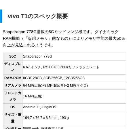
vivo T1のスペック概要
Snapdragon 778G搭載の5Gミッドレンジ機です。ダイナミック
RAM機能（「仮想メモリ」的なもの）によりメモリ性能の最大50％
向上が見込まれるようです。
SoC
Snapdragon 778G
ディスプレ
6.67 インチ, IPS LCD, 120Hzリフレッシュレート
イ
RAM/ROM
8GB/128GB, 8GB/256GB, 12GB/256GB
リアカメラ
64 MP(広角)+8 MP(超広角)+2 MP(マクロ)
フロントカ
16 MP(広角)
メラ
OS
Android 11, OriginOS
サイズ・重
164.7 x 76.7 x 8.5 mm , 193 g
量
バッテリー
5000 mAh, 急速充電 44W