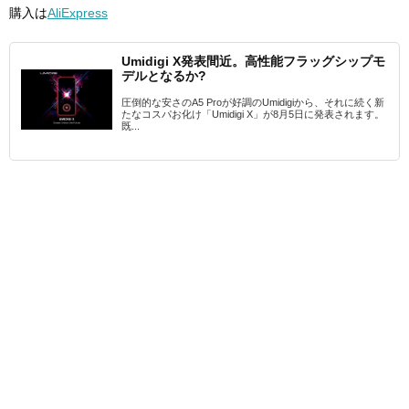
購入は
AliExpress
Umidigi X発表間近。高性能フラッグシップモ
デルとなるか?
圧倒的な安さのA5 Proが好調のUmidigiから、それに続く新
たなコスパお化け「Umidigi X」が8月5日に発表されます。
既...