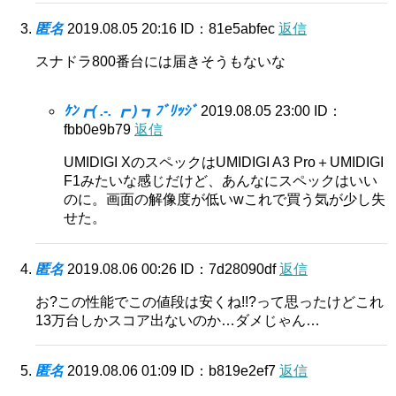
匿名
2019.08.05 20:16
ID：81e5abfec
返信
スナドラ800番台には届きそうもないな
ｹﾝ┏( .-. ┏ ) ┓ﾌﾞﾘｯｼﾞ
2019.08.05 23:00
ID：
fbb0e9b79
返信
UMIDIGI XのスペックはUMIDIGI A3 Pro＋UMIDIGI
F1みたいな感じだけど、あんなにスペックはいい
のに。画面の解像度が低いwこれで買う気が少し失
せた。
匿名
2019.08.06 00:26
ID：7d28090df
返信
お?この性能でこの値段は安くね!!?って思ったけどこれ
13万台しかスコア出ないのか…ダメじゃん…
匿名
2019.08.06 01:09
ID：b819e2ef7
返信