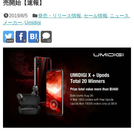
売開始【速報】
2019/8/5
発売・リリース情報
,
セール情報
,
ニュース
,
メーカー
,
Umidigi
error
0
12