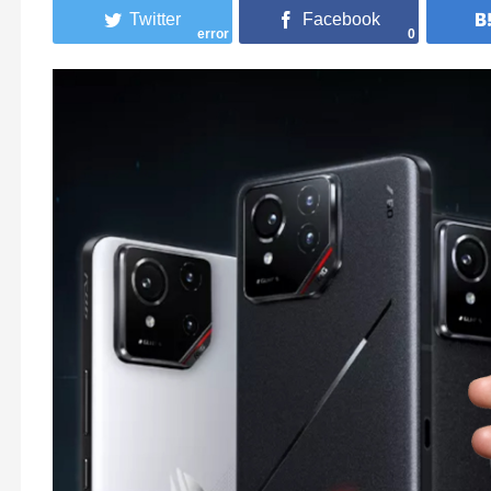
error
0