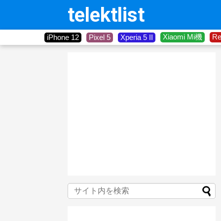
telektlist
Xiaomi Mi機
R
iPhone 12
Pixel 5
Xperia 5 II