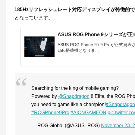
185Hzリフレッシュレート対応ディスプレイが特徴的
となっています。
ASUS ROG Phone 9シリー
ASUS ROG Phone 9 / 9 Proが正式
Elite搭載機となりま...
Searching for the king of mobile gaming?
Powered by
@Snapdragon
8 Elite, the ROG Pho
you need to game like a champion!
#Snapdragon
#ROGPhone9Pro
#AIONGAMEON
pic.twitter.
— ROG Global (@ASUS_ROG)
November 23, 