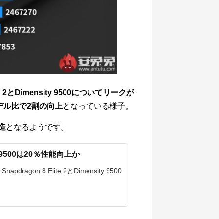
lite 2とDimensity 9500についてリークが
デル比で2割の向上
となっている様子。
造
となるようです。
sity 9500は20％性能向上か
ragon 8 Elite 2とDimensity 9500