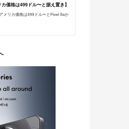
【アメリカ価格は499ドル〜と据え置き】
。アメリカ価格は499ドル〜とPixel 8aか
へ