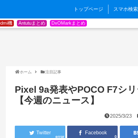
トップページ
スマホ検索
edmi機
Antutuまとめ
DxOMarkまとめ
ホーム
注目記事
Pixel 9a発表やPOCO F
【今週のニュース】
2025/3/23
error
0