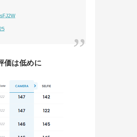
CLsFJ2W
25
カメラ評価は低めに