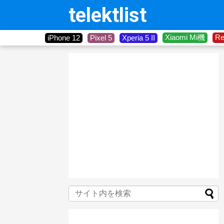
telektlist
Xiaomi Mi機
R
iPhone 12
Pixel 5
Xperia 5 II