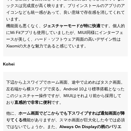
ックスは完成度が高く映ります。プリインストールのアプリのア
イコンなども統一感があって、良い意味で存在感を消してくれて
います。
機能面も悪くなく、
ジェスチャーモードが特に快適
です。
個人的
にMi Fitアプリも使用していましたが、MIUI同様にインターフェ
ースが美しく、ハード・ソフトウェア両面の高いデザイン性は
Xiaomiの大きな魅力であると感じています。
Kohei
下辺から上スワイプでホーム画面、途中で止めればタスク画面。
左右端から横スワイプで戻る。Android 10より標準搭載となった
このジェスチャー操作ですが、MIUIはそれより前から採用して
おり
直感的で非常に便利
です。
他に、
ホーム画面でどこからでも下スワイプすれば通知画面が降
りてくる
機能がありますが、スマホ画面が巨大化した今では必須
ではないでしょうか。また、
Always On Displayの柄のバリエ