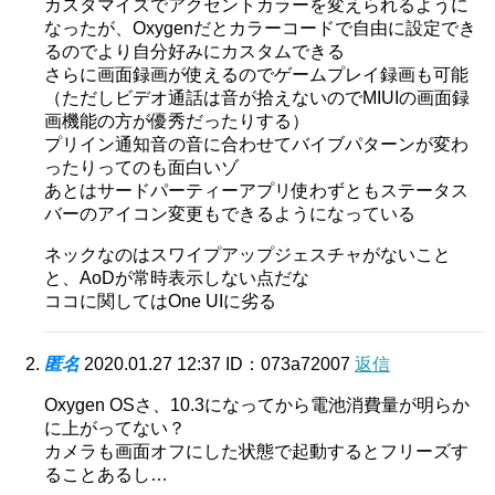
カスタマイズでアクセントカラーを変えられるように
なったが、Oxygenだとカラーコードで自由に設定でき
るのでより自分好みにカスタムできる
さらに画面録画が使えるのでゲームプレイ録画も可能
（ただしビデオ通話は音が拾えないのでMIUIの画面録
画機能の方が優秀だったりする）
プリイン通知音の音に合わせてバイブパターンが変わ
ったりってのも面白いゾ
あとはサードパーティーアプリ使わずともステータス
バーのアイコン変更もできるようになっている
ネックなのはスワイプアップジェスチャがないこと
と、AoDが常時表示しない点だな
ココに関してはOne UIに劣る
匿名
2020.01.27 12:37
ID：073a72007
返信
Oxygen OSさ、10.3になってから電池消費量が明らか
に上がってない？
カメラも画面オフにした状態で起動するとフリーズす
ることあるし…