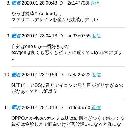
匿名
2020.01.28 00:48
ID：2a147798f
返信
やっぱ純粋なAndroidよ。
マテリアルデザインを産んだ功績はデカい
匿名
2020.01.28 04:13
ID：ad93e0755
返信
自分はone uiが一番好きかな
oxygenは良くも悪くもピュアに近くてUIが非常にダサ
い
匿名
2020.01.28 10:54
ID：4a8a25222
返信
純正ピュアOSは音とアイコンの見た目がダサすぎるの
がなぁってたし蟹思う
匿名
2020.01.28 18:18
ID：b14edace0
返信
OPPOとかvivoのカスタムUIは結構どぎつくて触ってる
最初は物珍しさで面白いけど普段遣いになると嫌にな