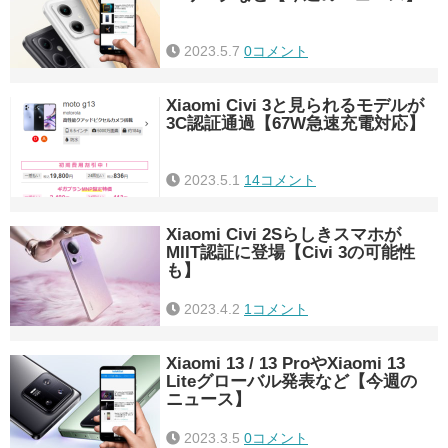
2023.5.7
0コメント
Xiaomi Civi 3と見られるモデルが
3C認証通過【67W急速充電対応】
2023.5.1
14コメント
Xiaomi Civi 2Sらしきスマホが
MIIT認証に登場【Civi 3の可能性
も】
2023.4.2
1コメント
Xiaomi 13 / 13 ProやXiaomi 13
Liteグローバル発表など【今週の
ニュース】
2023.3.5
0コメント