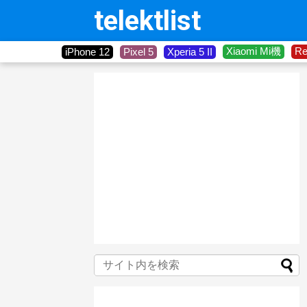
telektlist
Xiaomi Mi機
R
iPhone 12
Pixel 5
Xperia 5 II