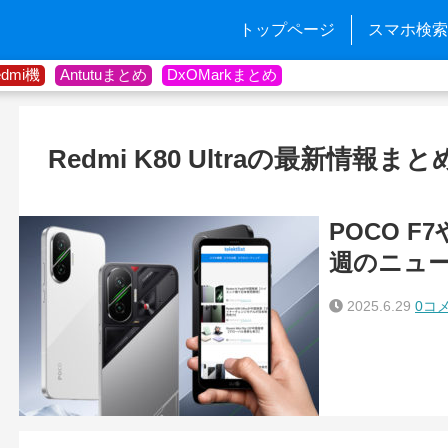
トップページ
スマホ検索
edmi機
Antutuまとめ
DxOMarkまとめ
Redmi K80 Ultraの最新情報まと
POCO F7
週のニュ
2025.6.29
0コ