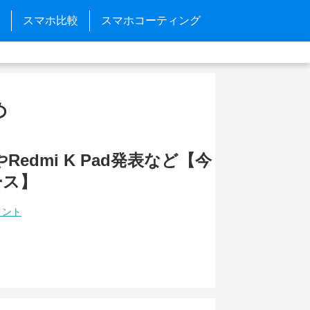
スマホ比較
スマホコーティング
め
やRedmi K Pad発表など【今
ース】
メント