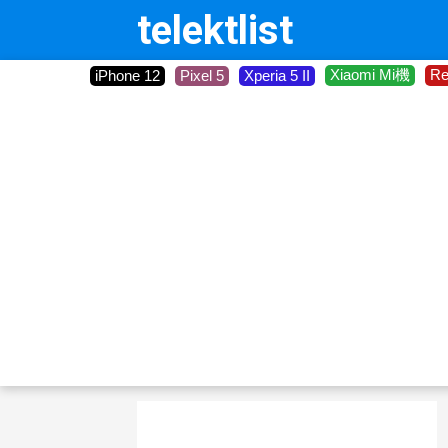
telektlist
Xiaomi Mi機
R
iPhone 12
Pixel 5
Xperia 5 II