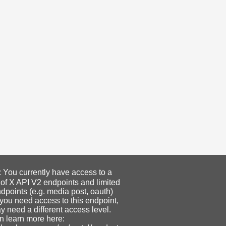
ou currently have access to a
 of X API V2 endpoints and limited
dpoints (e.g. media post, oauth)
f you need access to this endpoint,
 need a different access level.
n learn more here: