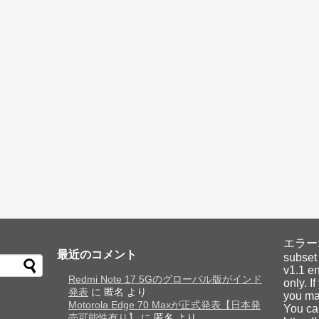
エラー: Y
最近のコメント
subset
v1.1 en
Redmi Note 17 5Gのグローバル版がインド
only. I
発表
に
匿名
より
you may
Motorola Edge 70 Maxが正式発表【日本発
You ca
売可能性有り】
に
匿名
より