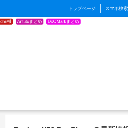
トップページ
スマホ検索
edmi機
Antutuまとめ
DxOMarkまとめ