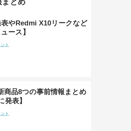
新情報まとめ
1発表やRedmi X10リークなど
ニュース】
メント
eの新商品8つの事前情報まとめ
日に発表】
メント