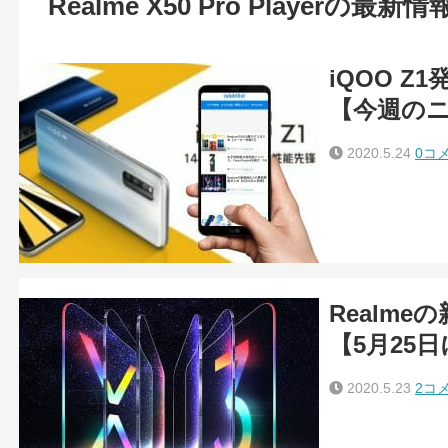
Realme X50 Pro Playerの最
iQOO Z
【今週の
2020.5.24
0コ
Realm
【5月25
2020.5.23
2コ