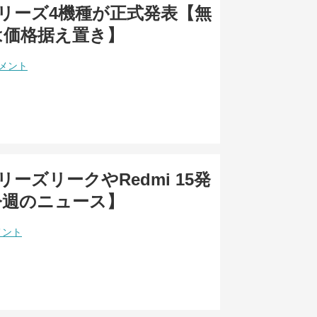
10シリーズ4機種が正式発表【無
は価格据え置き】
コメント
0シリーズリークやRedmi 15発
今週のニュース】
メント