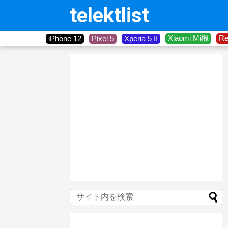
telektlist
Xiaomi Mi機
R
iPhone 12
Pixel 5
Xperia 5 II