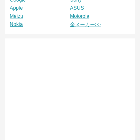
Apple
ASUS
Meizu
Motorola
Nokia
全メーカー>>