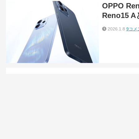
OPPO R
Reno15
2026.1.8
9コメ