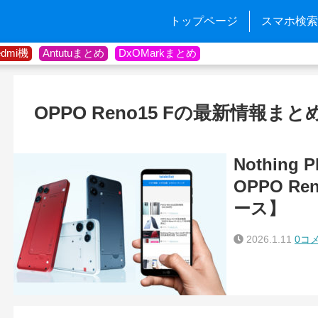
トップページ
スマホ検索
edmi機
Antutuまとめ
DxOMarkまとめ
OPPO Reno15 Fの最新情報まと
Nothing 
OPPO R
ース】
2026.1.11
0コ