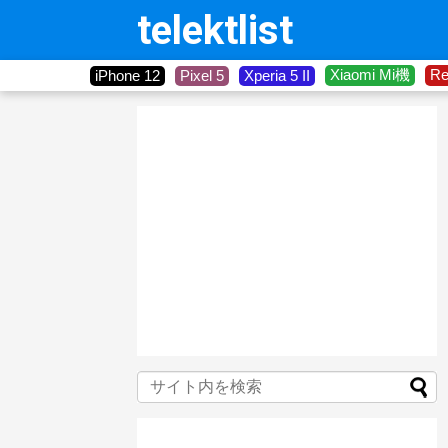
telektlist
Xiaomi Mi機
R
iPhone 12
Pixel 5
Xperia 5 II