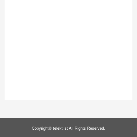
Copyright©
telektlist
All Rights Reserved.